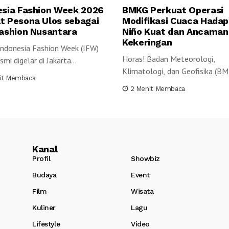
esia Fashion Week 2026
BMKG Perkuat Operasi
t Pesona Ulos sebagai
Modifikasi Cuaca Hadapi
Fashion Nusantara
Niño Kuat dan Ancaman
Kekeringan
Indonesia Fashion Week (IFW)
Horas! Badan Meteorologi,
mi digelar di Jakarta
Klimatologi, dan Geofisika (B
ion Center...
it Membaca
memperkirakan Indonesia akan
2 Menit Membaca
menghadapi musim...
Kanal
Profil
Showbiz
Budaya
Event
Film
Wisata
Kuliner
Lagu
Lifestyle
Video