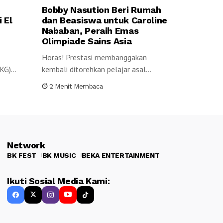
Bobby Nasution Beri Rumah
 El
dan Beasiswa untuk Caroline
Nababan, Peraih Emas
Olimpiade Sains Asia
Horas! Prestasi membanggakan
MKG)
kembali ditorehkan pelajar asal
Sumatera Utara. Caroline Cicilia
2 Menit Membaca
Nababan,...
Network
BK FEST
BK MUSIC
BEKA ENTERTAINMENT
Ikuti Sosial Media Kami: