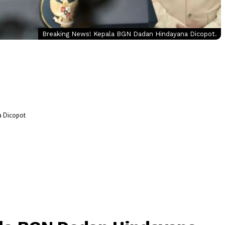
Breaking News! Kepala BGN Dadan Hindayana Dicopot.
a Dicopot