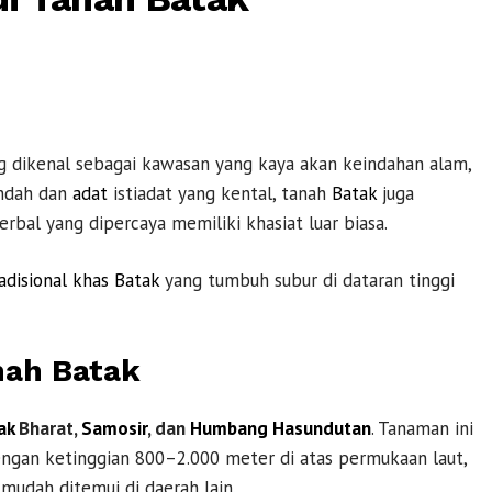
 dikenal sebagai kawasan yang kaya akan keindahan alam,
indah dan
adat
istiadat yang kental, tanah
Batak
juga
al yang dipercaya memiliki khasiat luar biasa.
adisional
khas Batak
yang tumbuh subur di dataran tinggi
nah Batak
ak
Bharat,
Samosir
, dan
Humbang Hasundutan
. Tanaman ini
ngan ketinggian 800–2.000 meter di atas permukaan laut,
mudah ditemui di daerah lain.