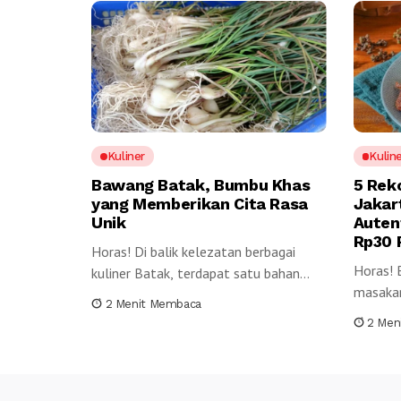
Kuliner
Kulin
Bawang Batak, Bumbu Khas
5 Rek
yang Memberikan Cita Rasa
Jakar
Unik
Auten
Rp30 
Horas! Di balik kelezatan berbagai
Horas! 
kuliner Batak, terdapat satu bahan
masakan
yang memiliki...
2 Menit Membaca
yang...
2 Men