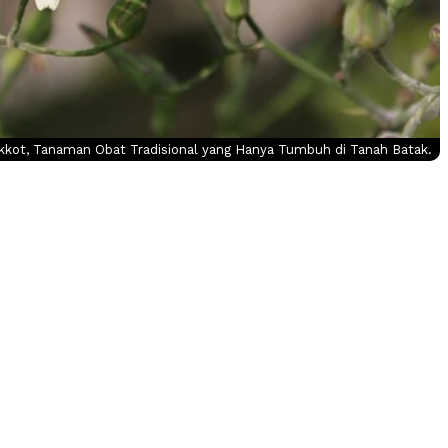
kkot, Tanaman Obat Tradisional yang Hanya Tumbuh di Tanah Batak.