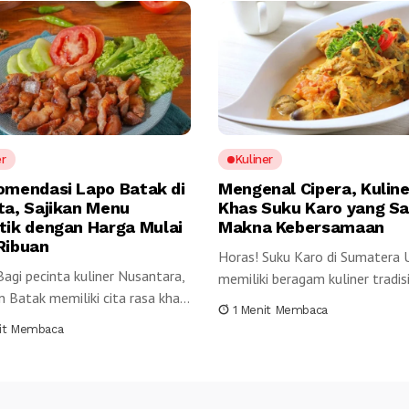
er
Kuliner
omendasi Lapo Batak di
Mengenal Cipera, Kuline
ta, Sajikan Menu
Khas Suku Karo yang Sa
tik dengan Harga Mulai
Makna Kebersamaan
Ribuan
Horas! Suku Karo di Sumatera 
Bagi pecinta kuliner Nusantara,
memiliki beragam kuliner tradis
 Batak memiliki cita rasa khas
yang kaya...
1 Menit Membaca
it Membaca