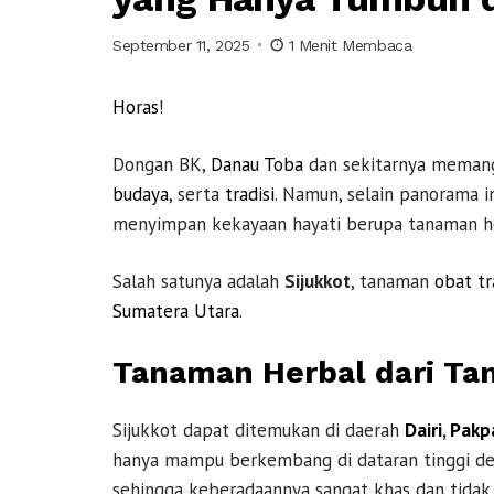
September 11, 2025
1 Menit Membaca
Horas
!
Dongan BK,
Danau Toba
dan sekitarnya memang
budaya
, serta
tradisi
. Namun, selain panorama 
menyimpan kekayaan hayati berupa tanaman herb
Salah satunya adalah
Sijukkot
, tanaman
obat tr
Sumatera Utara
.
Tanaman Herbal dari Ta
Sijukkot dapat ditemukan di daerah
Dairi
,
Pakp
hanya mampu berkembang di dataran tinggi de
sehingga keberadaannya sangat khas dan tidak 