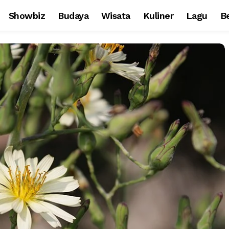
Showbiz
Budaya
Wisata
Kuliner
Lagu
Be