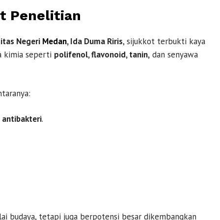
t Penelitian
itas Negeri
Medan
, Ida Duma Riris
, sijukkot terbukti kaya
 kimia seperti
polifenol, flavonoid, tanin,
dan senyawa
ntaranya:
 antibakteri
.
ilai budaya, tetapi juga berpotensi besar dikembangkan