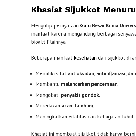
Khasiat Sijukkot Menuru
Mengutip pernyataan
Guru
Besar Kimia Univers
manfaat karena mengandung berbagai senyawa
bioaktif lainnya.
Beberapa manfaat
kesehatan
dari sijukkot di a
Memiliki sifat
antioksidan, antiinflamasi, dan
Membantu
melancarkan pencernaan
.
Mengobati
penyakit gondok
.
Meredakan
asam lambung
.
Meningkatkan vitalitas dan kebugaran tubuh.
Khasiat ini membuat sijukkot tidak hanya bern