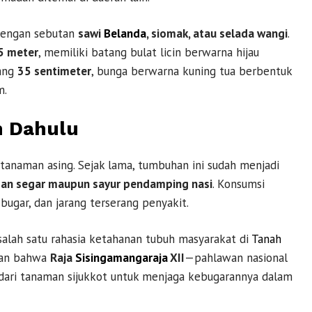
 dengan sebutan
sawi
Belanda
, siomak, atau selada wangi
.
5 meter
, memiliki batang bulat licin berwarna hijau
jang
35 sentimeter
, bunga berwarna kuning tua berbentuk
m.
n Dahulu
h tanaman asing. Sejak lama, tumbuhan ini sudah menjadi
pan segar maupun sayur pendamping nasi
. Konsumsi
bugar, dan jarang terserang penyakit.
salah satu rahasia ketahanan tubuh masyarakat di
Tanah
kan bahwa
Raja
Sisingamangaraja
XII
—pahlawan nasional
ari tanaman sijukkot untuk menjaga kebugarannya dalam