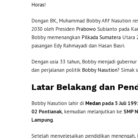
Horas
!
Dongan BK, Muhammad Bobby Afif Nasution res
2030 oleh Presiden
Prabowo
Subianto pada Kam
Bobby memenangkan
Pilkada
Sumatera
Utara 2
pasangan Edy Rahmayadi dan Hasan Basri.
Dengan usia 33 tahun, Bobby menjadi gubernur
dan perjalanan politik
Bobby Nasution
? Simak s
Latar Belakang dan Pen
Bobby Nasution lahir di
Medan
pada 5 Juli 199
02 Pontianak
, kemudian melanjutkan ke
SMP N
Lampung
.
Setelah menyelesaikan pendidikan menengah,