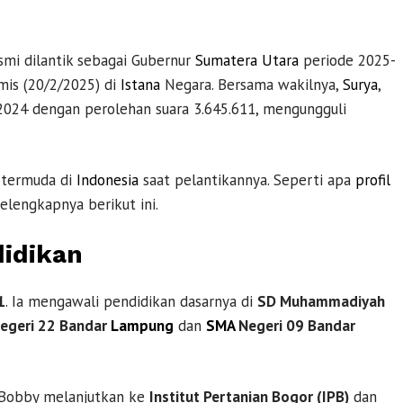
mi dilantik sebagai Gubernur
Sumatera Utara
periode 2025-
is (20/2/2025) di
Istana
Negara. Bersama wakilnya,
Surya
,
024 dengan perolehan suara 3.645.611, mengungguli
 termuda di
Indonesia
saat pelantikannya. Seperti apa
profil
elengkapnya berikut ini.
didikan
1
. Ia mengawali pendidikan dasarnya di
SD Muhammadiyah
egeri 22 Bandar
Lampung
dan
SMA
Negeri 09 Bandar
 Bobby melanjutkan ke
Institut Pertanian Bogor (IPB)
dan