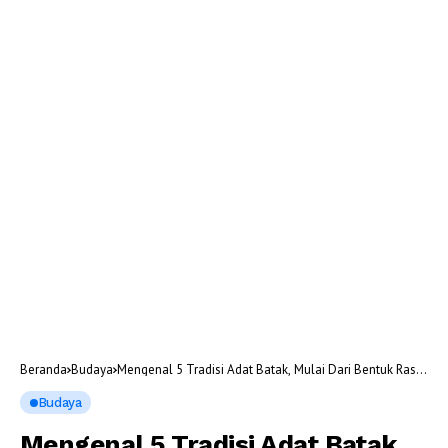
Beranda
Budaya
Mengenal 5 Tradisi Adat Batak, Mulai Dari Bentuk Rasa
Syukur Hingga Upacara Pemakaman
Budaya
Mengenal 5 Tradisi Adat Batak,